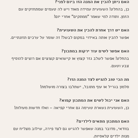
האם ניתן להכין את המנה הזו ביום לפני?
כן, בהחלט! השעועית עמידה מאוד ויש לה טעמים שמתחזקים עם
הזמן. ותודה למי שאמר "ממתקים" אחרי יום!
האם יש דרך אחרת להכין את השעועית?
אפשר להכין אותה באידוי במקום לבשל! זה שומר על ערכים תזונתיים.
האם אפשר לשים עוד ירקות במתכון?
בהחלט! אפשר לשלב גזר קצוץ או קישואים קצוצים אם רוצים להוסיף
צבע וטעם.
מה הכי טוב להגיש לצד המנה הזו?
סלמון בגריל או עוף מתובל, ישתלבו בצורה מושלמת!
האם אני יכול לשים את המתכון קפוא?
כן, השעועית נשארת טעימה גם אחרי קפיאה – ואלו חדשות מעולות!
האם המתכון מתאים לילדים?
בוודאי, מדובר במנה שאפשר להגיש גם לצד פירה, שילוב מצליח עם
מנות ילדים קלאסיות.