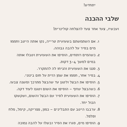
יתחדש!
שלבי ההכנה
ועכשיו, צעד אחר צעד להצלחה קולינרית!
אם השתמשתם בשעועית טרייה, נקו אותה היטב וחממו
מים בסיר על להבה גבוהה.
כשהמים רותחים, הוסיפו את השעועית וטבלו אותה
במים למשך 3-4 דקות.
סננו את השעועית והניחו לה להתקרר.
בסיר אחר, חממו את שמן הזית על חום בינוני.
הוסיפו את הבצל ולטגן עד שהבצל מתרכך ומשנה צבעו.
כשהבצל שזוף – הוסיפו את השום וטגנו לעוד דקה.
הוסיפו את השעועית לסיר עם הבצל והשום, ושקשקו
הכול יחד.
ערבבו היטב עם התבלינים – כמון, פפריקה, קימל, מלח
ופלפל.
הוסיפו מים, סגרו את הסיר ובשלו על להבה נמוכה