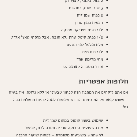
2 בצל בינוני, קצוץ דק
3 שיני שום, כתושות
2 כפות שמן זית
1 כפית כמון טחון
1/2 כפית פפריקה מתוקה
1/2 כפית קימל טחון (לא חובה, אבל מוסיף טאץ' אגדי)
מלח ופלפל לפי הטעם
1/2 כוס מים
מיץ מלימון אחד
צרור כוסברה קצוצה גס
חלופות אפשריות
אם אתם לוקחים את המתכון הזה לכיוון טבעוני או ללא גלוטן, אין בעיה
– פשוט קפצו על המינימום הנדרש ואפשרו למנה להיות מושלמת ככה
גם!
שימוש בשמן קוקוס במקום שמן זית
אם השעועית הירוקה טרייה חסרה לכם, אפשר
להשתמש בשעועית משומרת – לפחות שיעור ההכנה