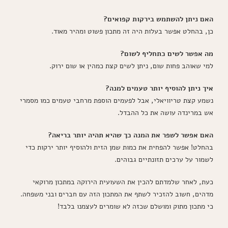
האם ניתן להשתמש בירקות קפואים?
כן, בהחלט אפשר בעלות היה זה מתכון פשוט ומהיר מאוד.
מה אפשר לשים כתחליף לשום?
למי שאוהב פחות שום, ניתן לשים קצת כמהין או שום ירוק.
איך ניתן להוסיף יותר טעמים למנה?
נשמע קצת טריוויאלי, אבל לפעמים הוספת מרחבי טעמים כמו מסמרי
אש במרינדה עושה את כל ההבדל.
האם אפשר לשפר את המנה כך שהיא תהיה יותר בריאה?
בהחלט! אפשר להפחית את כמות שמן הזית ולהוסיף יותר ירקות כדי
לשמור על ערכים תזונתיים גבוהים.
כעת, לאחר שלמדתם להכין את השעועית הירוקה במתכון מרוקאי
מדהים, חשוב להזכיר לשתף את המתכון הזה עם חברים ובני משפחה.
כי מתכון מתוק ומושלם שכזה לא שומרים לעצמנו בלבד!