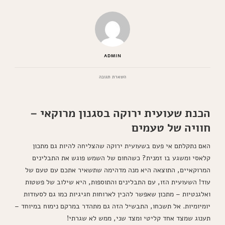
ADMIN
בנושא
השארת תגובה
שעועית
ירוקה
מתכון
הכנת שעועית ירוקה בסגנון מרוקאי –
מרוקאי
שכדאי
חוויה של טעמים
לנסות
היום
האם נתקלתם אי פעם בשעועית ירוקה שהצליחה להיות גם מתכון
קלאסי ומשגע בו זמנית? כשהחום של השמש פוגש את התבלינים
המרוקאיים, התוצאה היא מנה מדהימה שתשאיר אתכם עם טעם של
עוד! השעועית הזו, עם התבלינים והתוספות, היא שילוב של פשטות
ואלגנטיות – מתכון שאפשר להכין לארוחות חגיגיות כמו גם לסעודות
יומיומיות. אל תשכחו, התבשיל הזה גם מתהדר במרקם נימוח במיוחד –
תענוג שמצד אחד קליטי ומצד שני, ממש לא שגרתי!