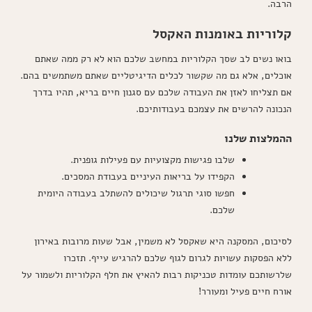
הרבה.
קלוריות באומנות האקסל
בואו נשים לב שסך הקלוריות במחשב שלכם הוא לא רק ממה שאתם
אוכלים, אלא גם מה שקשור לכלים הדיגיטליים שאתם משתמשים בהם.
אם תצליחו לאזן את העבודה שלכם עם סגנון חיים בריא, תהיו בדרך
הנכונה להרשים את עצמכם בעבודותיכם.
ההמלצות שלנו
שלבו פגישות מקצועיות עם פעילות גופנית.
הקפידו על בריאות העיניים בעבודת המסכים.
חפשו סוגי תרגול שיכולים להשתלב בעבודה היומית
שלכם.
לסיכום, המסקנה היא שאקסל לא משמין, אבל שעות מרובות באירון
ללא הפסקות עשויות לגרום לגוף שלכם להרגיש עייף. תזכרו
שלרשותכם עומדות טכניקות רבות להאיץ את חלף הקלוריות ולשמור על
אורח חיים פעיל ומעורר!