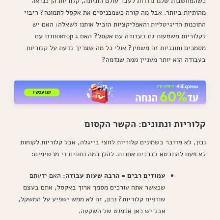
כשהמחשבות שלנו נודדות לעבר עולם התזונה, קלוריות הן כנראה
מהותיות ביותר. אבל מה קורה כשמכניסים את אקסל לתמונה? ריבוי
התוכנות הדיגיטליות והאפליקציות הוביל אותנו לשאלה: האם יש
לקלוריות משמעות גם בעבודה עם אקסל? האם ג повторדנו עם
מסמכים ותוכניות זה משמין? אולי כל מה שצריך לדעת על קלוריות
בעבודה הוא יותר מעניין ממה שנדמה?
קלוריות ונתונים: הקשר הקסום
נכון, לא מדובר בשמונים קלוריות לחצי בייגלה, אבל קלוריות לקוחות
לא פעם להתבטא בדרכים אחרות. להלן כמה נתונים די מרשימים:
עמודים רבים = הרבה שעות עבודה:
האם ידעתם
שכאשר אתה עורכים מסמך ארוך באקסל, אתם בעצם
שורפים קלוריות? נכון, זה לא ממש ישפיע על המשקל,
אבל יש כאן אלמנט של השקעה.