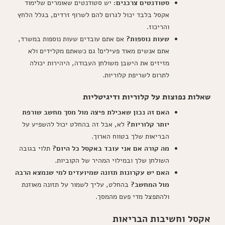
סטודנטים צרכנים:
יש סטודנטים שאומרים שלימוד
אקסל בלבד יכול לגרום להם לשרוף זרדים, בגלל הלחץ
והריכוז.
שעות נוספות?
אם אתם עובדים שעות נוספות במשרד,
אתם אנשים מאוד פעילים! גם כשאתם מקלידים ולא
מזיזים את הישבן משולחן העבודה, היהירות יכולה
לתרום לשריפת קלוריות.
שאלות נפוצות על קלוריות ודיגיטליות
האם זה נכון שאכילת פיצה מול מסך מחשב שורפת
יותר קלוריות?
לא, אבל זה בהחלט יכול להשפיע על
הבריאות שלך בטווח הארוך.
מה קורה אם אני עובד באקסל כל היום?
תלוי בגובה
השולחן שלך ובמילוי המהיר של הקוביות.
האם יש עקרונות תזונה שמיועדים למי שנמצא הרבה
מול המחשב?
בהחלט, עליך לשמור על תזונה מאוזנת
ולהתפצל מדי פעם מהמסך.
אקסל וחשיבות הבריאות