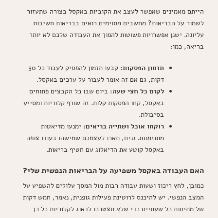
הייתם מאמינים שאפשר לעצב את הקוביות באקסל בצורה שתעזור
לשמור על הבריאות? מחשבים מסוימים רואים בבריאות חשיבות
עליונה. ישנן אפשרויות פשוטות להפוך את העבודה שלכם לא יותר
בריאה, כמו:
תזמון הפסקות:
קבעו תזמון להפסיק לעבוד כל 30
דקות, גם אם זה אומר לעבור על ערכים באקסל.
לקום כל חצי שעה:
ביום שבו כל הקבצים פתוחים
באקסל, קחו הפסקות קלות. זה שורף קלוריות ומסייע
בסיבולת.
רוקחו אוכל ושתייה בריאים:
ימנעו מדיאטות
מתוזמנות. נניח, תארו לעצמכם שמישהו בעודו צופה
באקסל קוטע את הדיאלוג עם חטיף בריאות.
האם העבודה באקסל משפיעה על הבריאות הנפשית שלי?
כמובן, לחץ ריכוז ושעות עבודה רבות מול המסך עלולים להשפיע על
המצב הנפשי. יש להיכנס לרוטינת פעילות גופנית, נאמר, חמש דקות
של מתיחות כל שעתיים כדי שלא תצטרכו לדאוג לקלוריות כל כך