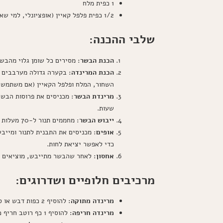
1 כפית מלח
1/2 כפית פלפל קאיין (אופציונלי, למי שאוהב חריף)
שלבי ההכנה:
הכנת הבשר
: מסירים כל שומן גלוי מהבשר. חותכים את הב
הכנת המרינדה
: בקערה גדולה מערבבים א
השחור, המלח ופלפל הקאיין (אם משתמשי
מרינדת הבשר
שעות.
ייבוש הבשר
: מחממים תנור ל-70 מעלות צלזיוס. מניחים רשת אפייה על תבנית תנור ומסדרים עליה את פרוסות הבשר בשכבה אחת, מבלי שהן יגעו אחת בשנייה.
אופים
כדי לאפשר יציאת לחות.
אחסון
: לאחר שהבשר מתייבש, מוציאים מה
מרכיבים חלופיים ושדרוגים:
מרינדה מתוקה
: להוסיף 2 כפות דבש או סירופ מייפל למרינדה.
מרינדה חריפה
: להוסיף 1 כף רוטב חריף כמו סרירצ'ה למרינדה.