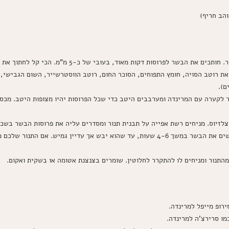
שר לפרוסות דקות מאוד, בעובי של כ-5 מ"מ. הכי קל לחתוך את הבשר כשהוא מעט קפוא.
ת רוטב הסויה, חומץ התפוחים, הסוכר החום, רוטב הווסטרשייר, השום הגבישי,
ם).
: מכניסים את התבנית לתנור ומייבשים את הבשר במשך 4-6 שעות, עד שהוא יבש אך עדי
תנור ומניחים לו להתקרר לחלוטין. שומרים בצנצנת אטומה או בשקית ואקום.