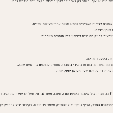
שר הודו או עוף, חשוב רק לשים לב לזמן הייבוש הקצר יותר הנדרש להם.
 שתורם לבניית השרירים והתאוששות אחרי פעילות גופנית.
שומן נמוכה.
ודעים בדיוק מה נכנס למתכון ללא תוספים מיותרים.
רוג הטעם והמרקם.
 כמו כמון, כורכום או גרגירי כוסברה טחונים להוספת גוון טעם שונה.
ת למרינדה לקבלת טעם מעושן עמוק יותר.
ד?
כן, תנור רגיל שעובד בטמפרטורה נמוכה מאוד (כ-70 מעלות) עושה את העבודה נהדר.
רטורת החדר, הביף ג'רקי יכול להחזיק מעמד עד חודש. בקירור יכול להחזיק אף 