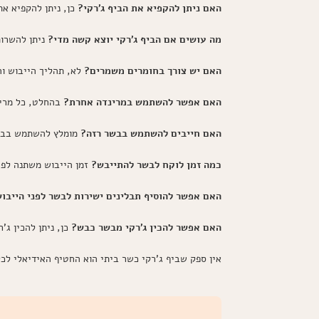
האם ניתן להקפיא את הביף ג'רקי?
כן, ניתן להקפיא את
מה עושים אם הביף ג'רקי יוצא קשה מדי?
ניתן להשרות 
האם יש צורך בחומרים משמרים?
לא, תהליך הייבוש וה
האם אפשר להשתמש במרינדה אחרת?
בהחלט, כל מרינד
האם חייבים להשתמש בבשר רזה?
מומלץ להשתמש בבשר 
כמה זמן לוקח לבשר להתייבש?
זמן הייבוש משתנה לפי עובי
האם אפשר להוסיף תבלינים ישירות לבשר לפני הייבו
האם אפשר להכין ג'רקי מבשר כבש?
כן, ניתן להכין ג
אין ספק שביף ג'רקי כשר ביתי הוא החטיף האידיאלי לכל