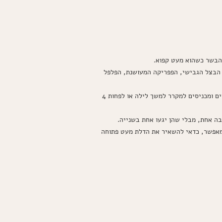
 הבצל הגבישי, הפפריקה המעושנת, הפלפל
: מכניסים את פרוסות הבשר לקערה עם המרינדה ומערבבים היטב כדי שכל הפרוסות יהיו מצופות היטב. מכסים ומכניסים למקרר למשך לילה או לפחות 4
ין גמיש. אם התנור שלכם מאפשר, כדאי להשאיר את הדלת מעט פתוחה