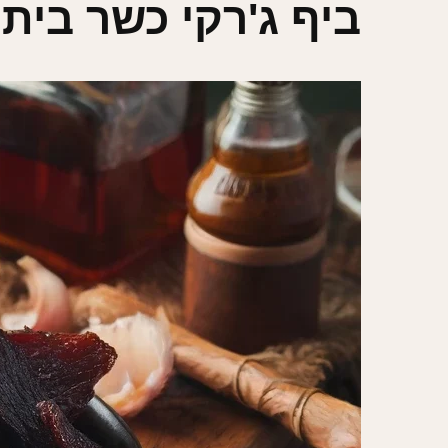
ביף ג'רקי כשר ביתי