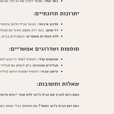
בשר אחר
: אפשר להכין את הג'רקי גם מב
יתרונות תזונתיים:
חלבון איכותי
: הבשר מכיל חלבון איכותי
דל שומן
: בשר רזה מספק חטיף עם תכולת 
ללא חומרים משמרים
: כשמכינים בבית, י
תוספות ושדרוגים אפשריים:
שומשום קלוי
: להוסיף לאחר הייבוש לשד
תבלינים מגוונים
: ניתן לשחק עם תבלינים
עישון טבעי
: להוסיף תמצית עישון נוזלי
שאלות ותשובות:
האם ניתן להכין את הביף ג'רקי ללא תנור ייבוש מיוח
כמה זמן הביף ג'רקי נשמר?
אם מאוחסן בכלי אטום בטמפ