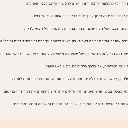
 הג'רקי לתקופה ארוכה יותר. חשוב להפשיר היטב לפני האכילה.
אותו במרינדה לזמן ארוך יותר כדי לרכך אותו לפני הייבוש.
מינון הנכון של מלח עושה את העבודה של שמירה על הביף ג'רקי.
ה אהובה עליכם יכולה לעבוד. רק חשוב לשמור על יחס נכון של נוזלים וסוכר/מ
רזה כדי למנוע השארות של שומן עודף שעלול להחמיץ את הביף ג'רקי מהר יות
 הפרוסות, אך בדרך כלל לוקח בין 4 ל-6 שעות.
ש?
כן, אפשר לפזר תבלינים נוספים על פרוסות הבשר לפני הכנסתם לתנור.
'רקי מבשר כבש, אך הטעמים יהיו חזקים יותר ויש להתאים את המרינדה בהתאם.
 אוהבי הבשר. נסו את המתכון, שתפו עם חברים ומשפחה ותיהנו מכל ביס!