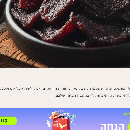
 המושלם הזה, שטעמו מלא בעומק וניחוחות מדהימים, יכול לשדרג כל יום ולספק 
ג'רקי כשר, מרהיב ומעלף במטבח הביתי שלכם.