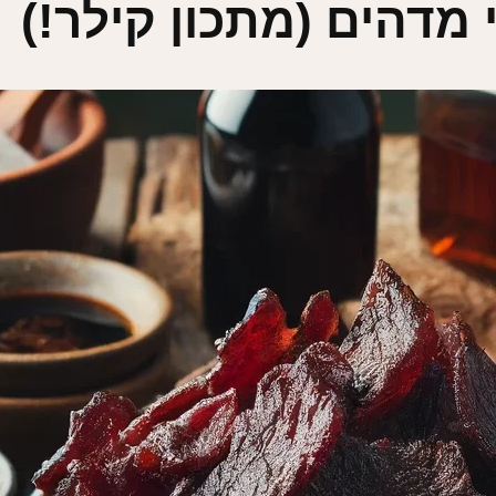
 מדהים (מתכון קילר!)