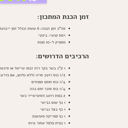
זמן הכנת המתכון:
סה"כ זמן הכנה: 6 שעות (כולל זמן ייבוש)
רמת קושי: בינוני
מספיק ל-10 מנות
הרכיבים הדרושים:
1 ק"ג בשר בקר רזה (כמו שייטל או סינטה)
1/2 כוס רוטב סויה (ללא גלוטן, אם נדרש)
1/4 כוס חומץ תפוחים
1/4 כוס סוכר חום כהה
2 כפות רוטב ווסטרשייר כשר
1 כף שום גבישי
1 כף בצל גבישי
1 כף פפריקה מעושנת
1 כפית פלפל שחור גרוס