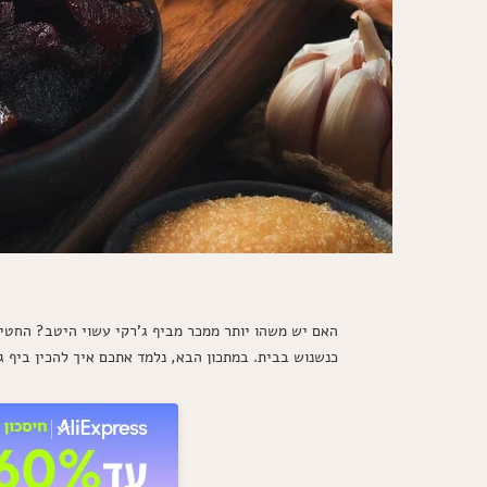
האם יש משהו יותר ממכר מביף ג'רקי עשוי היטב? החטיף
כנשנוש בבית. במתכון הבא, נלמד אתכם איך להכין ביף 