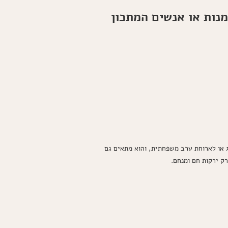
אמיתי
תכון, ולכמה מנות או אנשים המתכון
(קציצות
בשר
עם
אורז
במרק
ירקות)
ג או לארוחת ערב משפחתית, והוא מתאים גם
ק ירקות חם ומנחם.