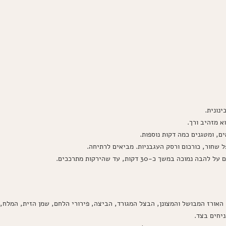
נונית.
א מזהיב ורך.
ם, ומטגנים כמה דקות נוספות.
ל שחור, כורכום ורסק העגבניות. מביאים לרתיחה.
משך כ-30 דקות, עד שהירקות מתרככים.
אורז המבושל והמצונן, הבצל המגורד, הביצה, פירורי הלחם, שמן הזית, המלח, ה
ניחים בצד.