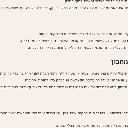
נות את כדורי הבשר והאורז לתוך המרק.
 להבה נמוכה במשך כ-45 דקות עד שעה, עד שהקציצות מבושלות לחלוטין.
ים חלבון איכותי שחשוב לבניית שרירים ולשיקום רקמות.
רקות כמו גזר, קישואים ותפוחי אדמה העשירים בויטמינים ומינרלים.
נים בעלי תכונות אנטי דלקתיות ויכולים לתרום לבריאות הכללית.
מתכון
יבול טריים כמו נענע, שמיר או פטרוזיליה לתוך המרק לפני ההגשה כדי להעניק ל
ץ או פתיתי צ'ילי לתערובת הקציצות או למרק כדי להוסיף חריפות.
טחון בתערובת של עדשים מבושלות ופירורי לחם כדי ליצור קציצות צמחוניות טע
יתן להשתמש באורז חום במקום אורז לבן. יש לבשל אותו לפי ההוראות שעל הארי
ת הגונדי במקרר עד חמישה ימים בכלי אטום.