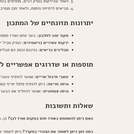
לאחר שהירקות במרק רכים, מוסיפים בעדי
מביאים לרתיחה נוספת, ולאחר מכן מנמיכים את האש ומבשלים על
יתרונות תזונתיים של המתכון
מקור טוב לחלבון
: בשר טחון ואורז מספק
ירקות עשירים בויטמינים
: המרק מכיל י
תבלינים בריאים
: כורכום וכמון הם תבלי
תוספות או שדרוגים אפשריים ל
עשבי תיבול טריים
: אפשר להוסיף עשבי ת
גרסה חריפה
: ניתן להוסיף פלפל חריף קצו
גרסה צמחונית
: אפשר להחליף את הבשר ה
שאלות ותשובות
האם ניתן להשתמש באורז חום במקום אורז לבן?
כן, נ
כמה זמן ניתן לשמור את הגונדי במקרר?
ניתן לשמור א