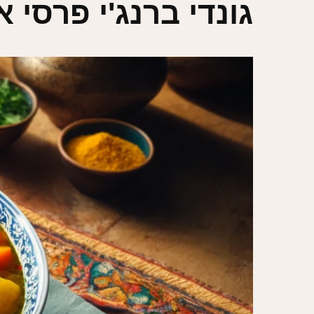
גונדי ברנג'י פרסי 