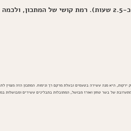
זמן הכנת המתכון (סה"כ הזמן: כ-2.5 שעות). רמת קושי של המ
 ירקות, היא מנה עשירה בטעמים ובעלת מרקם רך ונימוח. המתכון הזה מצוין לח
מתערובת של בשר טחון ואורז מבושל, המתובלות בתבלינים עשירים ומבושלות במר