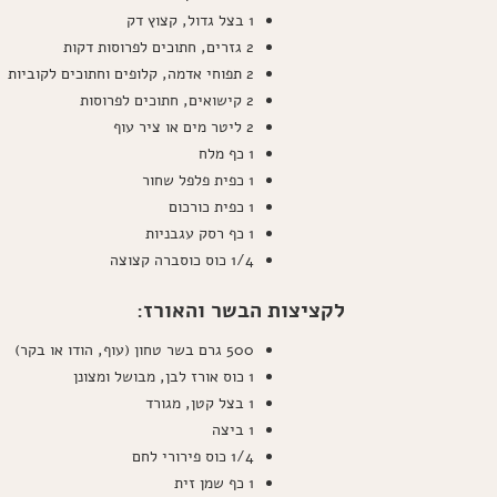
1 בצל גדול, קצוץ דק
2 גזרים, חתוכים לפרוסות דקות
2 תפוחי אדמה, קלופים וחתוכים לקוביות
2 קישואים, חתוכים לפרוסות
2 ליטר מים או ציר עוף
1 כף מלח
1 כפית פלפל שחור
1 כפית כורכום
1 כף רסק עגבניות
1/4 כוס כוסברה קצוצה
לקציצות הבשר והאורז:
500 גרם בשר טחון (עוף, הודו או בקר)
1 כוס אורז לבן, מבושל ומצונן
1 בצל קטן, מגורד
1 ביצה
1/4 כוס פירורי לחם
1 כף שמן זית