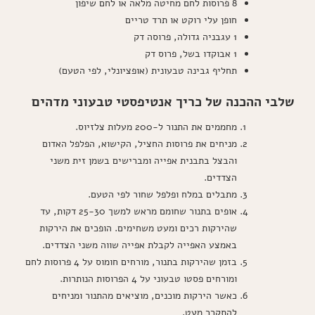
8 פרוסות לחם מחיטה מלאה או לחם שיפון
חופן עלי רוקט או תרד טריים
1 עגבניה גדולה, פרוסה דק
1 אבוקדו בשל, פרוס דק
תחליף גבינה טבעונית (אופציונלי, לפי הטעם)
שלבי ההכנה של כריך אנטיפסטי טבעוני מדהים
מחממים את התנור ל-200 מעלות צלזיוס.
מניחים את פרוסות החציל, הקישוא, הפלפל האדום
והבצל בתבנית אפייה ומברישים בשמן זית משני
הצדדים.
מתבלים במלח ופלפל שחור לפי הטעם.
אופים בתנור שחומם מראש למשך 25-30 דקות, עד
שהירקות רכים ומעט משחימים. הופכים את הירקות
באמצע האפייה לקבלת אפייה שווה משני הצדדים.
בזמן שהירקות בתנור, מורחים חומוס על 4 פרוסות לחם
ומורחים פסטו טבעוני על 4 הפרוסות הנותרות.
כאשר הירקות מוכנים, מוציאים מהתנור ומניחים
להתקרר מעט.