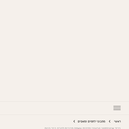
המתכונים של סבתא
ראשי
מתכוני לחמים ומאפים
כריך אנטיפסטי טבעוני מדהים שאתם חייבים להכין כבר היום