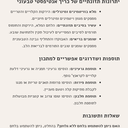
יתרונות תזונתיים של כריך אנטיפסטי טבעוני
מלא בוויטמינים ומינרלים:
הירקות הקלויים והטריים
מספקים מגוון ויטמינים ומינרלים חיוניים.
עשיר בסיבים תזונתיים:
הלחם המלא, הירקות והחומוס
תורמים לסיבים המסייעים לעיכול תקין ולתחושת שובע.
שומנים בריאים:
האבוקדו והתחליף גבינה הטבעונית
מספקים שומנים טובים התורמים לבריאות הלב.
תוספות ושדרוגים אפשריים למתכון
תוספת גרעינים:
הוסיפו גרעיני חמניה או גרעיני דלעת
קלויים לקראנץ' נוסף.
תוספת פירות:
הוסיפו פרוסות תאנים טריות או מנגו
לקבלת מתיקות קלה וטעם מעניין.
תוספת חלבון:
הוסיפו טופו צרוב או קטניות מבושלות
לתוספת חלבון.
שאלות ותשובות
האם ניתן להשתמש בלחם ללא גלוטן?
בהחלט, ניתן להשתמש בלחם