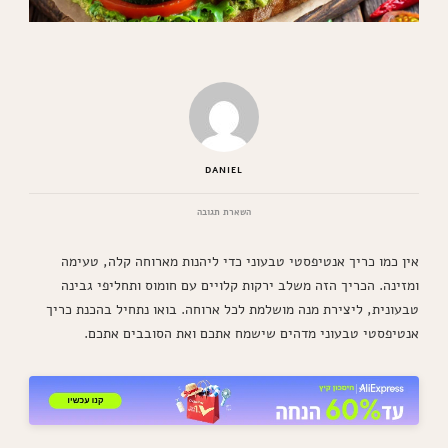
DANIEL
בנושא
השארת תגובה
כריך
אנטיפסטי
אין כמו כריך אנטיפסטי טבעוני כדי ליהנות מארוחה קלה, טעימה
טבעוני
מדהים
ומזינה. הכריך הזה משלב ירקות קלויים עם חומוס ותחליפי גבינה
שאתם
טבעונית, ליצירת מנה מושלמת לכל ארוחה. בואו נתחיל בהכנת כריך
חייבים
להכין
אנטיפסטי טבעוני מדהים שישמח אתכם ואת הסובבים אתכם.
כבר
היום