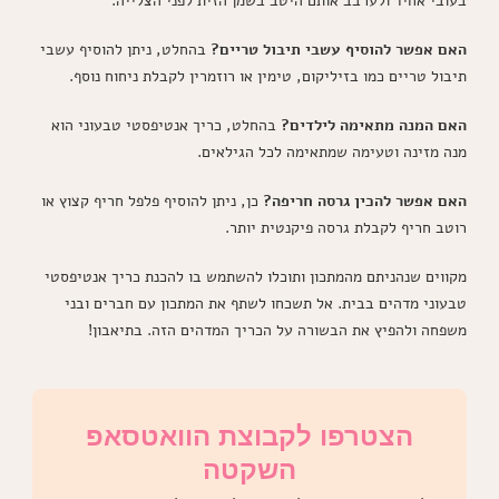
בעובי אחיד ולערבב אותם היטב בשמן הזית לפני הצלייה.
האם אפשר להוסיף עשבי תיבול טריים?
בהחלט, ניתן להוסיף עשבי
תיבול טריים כמו בזיליקום, טימין או רוזמרין לקבלת ניחוח נוסף.
האם המנה מתאימה לילדים?
בהחלט, כריך אנטיפסטי טבעוני הוא
מנה מזינה וטעימה שמתאימה לכל הגילאים.
האם אפשר להכין גרסה חריפה?
כן, ניתן להוסיף פלפל חריף קצוץ או
רוטב חריף לקבלת גרסה פיקנטית יותר.
מקווים שנהניתם מהמתכון ותוכלו להשתמש בו להכנת כריך אנטיפסטי
טבעוני מדהים בבית. אל תשכחו לשתף את המתכון עם חברים ובני
משפחה ולהפיץ את הבשורה על הכריך המדהים הזה. בתיאבון!
הצטרפו לקבוצת הוואטסאפ
השקטה