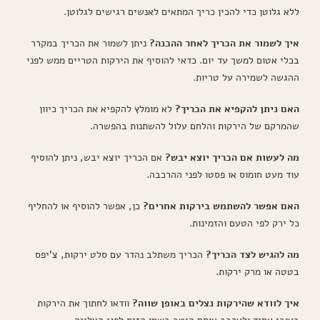
ללא גלוטן כדי להכין כריך המתאים לאנשים רגישים לגלוטן.
איך לשמור את הכריך לאחר ההכנה?
ניתן לשמור את הכריך במקרר
בכלי אטום למשך עד יום. כדאי להוסיף את הירקות הטריים ממש לפני
ההגשה לשמירה על טריות.
האם ניתן להקפיא את הכריך?
לא מומלץ להקפיא את הכריך כיוון
שהמרקם של הירקות והלחם עלול להשתנות בהפשרה.
מה לעשות אם הכריך יוצא יבש?
אם הכריך יוצא יבש, ניתן להוסיף
עוד מעט חומוס או פסטו לפני ההרכבה.
האם אפשר להשתמש בירקות אחרים?
כן, אפשר להוסיף או להחליף
כל ירק לפי הטעם והזמינות.
מה להגיש לצד הכריך?
הכריך משתלב נהדר עם סלט ירקות, צ'יפס
בטטה או מרק ירקות.
איך לוודא שהירקות נצלים באופן שווה?
וודאו לחתוך את הירקות