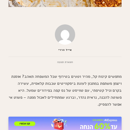
אייל הררי
בנושא
השארת תגובה
הכי
טעימה
מחפשים קינוח קל, מהיר וטעים בטירוף שכל המשפחה תאהב? אוסנת
שיש:
מתכון
ויצמן משתפת במתכון לעוגת ביסקוויטים שכבות קלאסית, עשירה
לעוגת
בקרם וניל קטיפתי, עם טוויסט של נס קפה בפירורים שמעל. היא
ביסקוויטים
נוסטלגית
פשוטה להכנה, נראית נהדר, וברגע שמתחילים לאכול ממנה – פשוט אי
עם
אפשר להפסיק.
קרם
וניל
עשיר
שנמסה
בפה