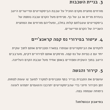
3. בניית השכבות
מורחים מחצית מקרם הווניל על שכבת הביסקוויטים ומיישרים היטב
בעזרת מרית או גב של כף. מניחים מעל הקרם שכבה נוספת של
ביסקוויטים שטבלתם קלות בחלב, ומעליהם מורחים את המחצית
השנייה של הקרם ומיישרים.
4. עיטור בפירורי נס קפה קראנצ'יים
לוקחים את הביסקוויטים שנותרו במארז ומכניסים אותם לתוך שקית
יחד עם 2 כפיות של נס קפה. מרסקים אותם לפירורים דקים, מערבבים
היטב בתוך השקית ומפזרים באופן אחיד מעל שכבת הקרם העליונה.
5. קירור והגשה
עוטפים את התבנית בנייר כסף ומכניסים למקרר למשך 12 שעות לפחות.
זמן הקירור חיוני כדי שהביסקוויטים יתרככו והטעמים יתמזגו לעוגה
נימוחה שנמסה בפה.
בתיאבון ובהצלחה!