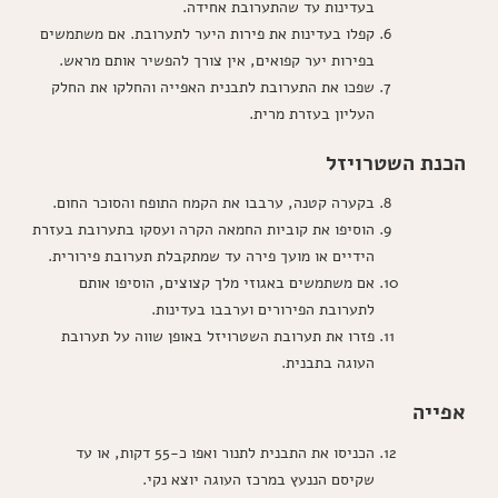
בעדינות עד שהתערובת אחידה.
קפלו בעדינות את פירות היער לתערובת. אם משתמשים
בפירות יער קפואים, אין צורך להפשיר אותם מראש.
שפכו את התערובת לתבנית האפייה והחלקו את החלק
העליון בעזרת מרית.
הכנת השטרויזל
בקערה קטנה, ערבבו את הקמח התופח והסוכר החום.
הוסיפו את קוביות החמאה הקרה ועסקו בתערובת בעזרת
הידיים או מועך פירה עד שמתקבלת תערובת פירורית.
אם משתמשים באגוזי מלך קצוצים, הוסיפו אותם
לתערובת הפירורים וערבבו בעדינות.
פזרו את תערובת השטרויזל באופן שווה על תערובת
העוגה בתבנית.
אפייה
הכניסו את התבנית לתנור ואפו כ-55 דקות, או עד
שקיסם הננעץ במרכז העוגה יוצא נקי.