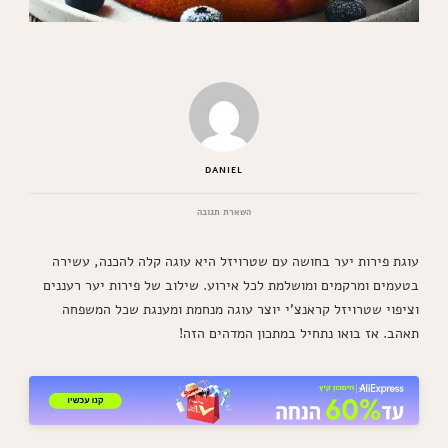
DANIEL
בנושא
השארת תגובה
עוגת
פירות
עוגת פירות יער בחושה עם שטרויזל היא עוגה קלה להכנה, עשירה
יער
בחושה
בטעמים ומרקמים ומושלמת לכל אירוע. שילוב של פירות יער רעננים
עם
וציפוי שטרויזל קראנצ'י יוצר עוגה מנחמת ומענגת שכל המשפחה
שטרויזל
(והטעם?
תאהב. אז בואו נתחיל במתכון המדהים הזה!
אמאלה
ואבאלה)