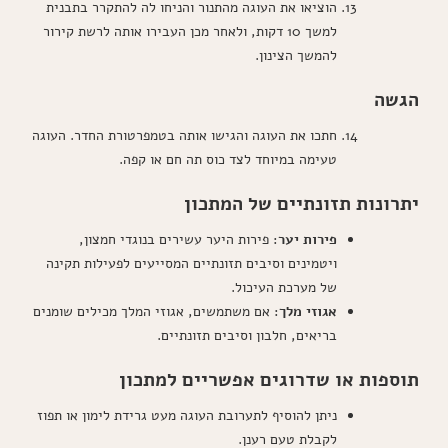
הוציאו את העוגה מהתנור והניחו לה להתקרר בתבנית
למשך 10 דקות, ולאחר מכן העבירו אותה לרשת קירור
להמשך הצינון.
הגשה
חתכו את העוגה והגישו אותה בטמפרטורת החדר. העוגה
טעימה במיוחד לצד כוס תה חם או קפה.
יתרונות תזונתיים של המתכון
פירות יער
: פירות היער עשירים בנוגדי חמצון,
ויטמינים וסיבים תזונתיים המסייעים לפעילות תקינה
של מערכת העיכול.
אגוזי מלך
: אם משתמשים, אגוזי המלך מכילים שומנים
בריאים, חלבון וסיבים תזונתיים.
תוספות או שדרוגים אפשריים למתכון
ניתן להוסיף לתערובת העוגה מעט גרידת לימון או תפוז
לקבלת טעם רענן.