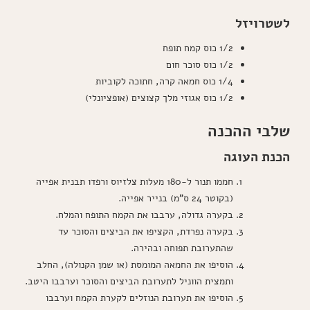
לשטרויזל
1/2 כוס קמח תופח
1/2 כוס סוכר חום
1/4 כוס חמאה קרה, חתוכה לקוביות
1/2 כוס אגוזי מלך קצוצים (אופציונלי)
שלבי ההכנה
הכנת העוגה
חממו תנור ל-180 מעלות צלזיוס ורפדו תבנית אפייה
(בקוטר 24 ס"מ) בנייר אפייה.
בקערה גדולה, ערבבו את הקמח התופח והמלח.
בקערה נפרדת, הקציפו את הביצים והסוכר עד
שהתערובת תפוחה ובהירה.
הוסיפו את החמאה המומסת (או שמן הקנולה), החלב
ותמצית הווניל לתערובת הביצים והסוכר וערבבו היטב.
הוסיפו את תערובת הנוזלים לקערת הקמח וערבבו