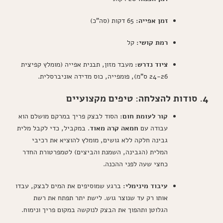
זמן אפייה:
65 דקות (סה"כ)
רמת קושי:
קל
ציוד נדרש:
מעבד מזון, תבנית אפייה (מומלץ קפיצית
24-26 ס"מ), פומפייה, כוס מדידה אוניברסלית.
4. סודות להצלחה: טיפים מקצועיים
קור לעומת חום:
הסוד לבצק פריך במרקם מושלם הוא
עבודה עם
חמאה קרה מאוד
. במקביל, כדי לקבל מלית
גבינה חלקה ללא גושים, מומלץ להוציא את רכיבי
המלית (הגבינה, השמנת והביצים) לטמפרטורת החדר
כחצי שעה לפני ההכנה.
עיבוד מינימלי:
ברגע שמוסיפים את המים לבצק, עבדו
אותו רק עד שנוצר גוש. לישת יתר תפתח את רשת
הגלוטן ותהפוך את הבצק לנוקשה במקום פריך ונימוח.