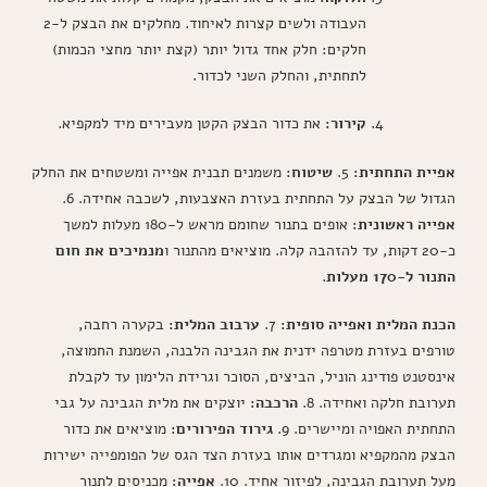
העבודה ולשים קצרות לאיחוד. מחלקים את הבצק ל-2
חלקים: חלק אחד גדול יותר (קצת יותר מחצי הכמות)
לתחתית, והחלק השני לכדור.
קירור:
את כדור הבצק הקטן מעבירים מיד למקפיא.
אפיית התחתית:
5.
שיטוח:
משמנים תבנית אפייה ומשטחים את החלק
הגדול של הבצק על התחתית בעזרת האצבעות, לשכבה אחידה. 6.
אפייה ראשונית:
אופים בתנור שחומם מראש ל-180 מעלות למשך
כ-20 דקות, עד להזהבה קלה. מוציאים מהתנור ו
מנמיכים את חום
התנור ל-170 מעלות
.
הכנת המלית ואפייה סופית:
7.
ערבוב המלית:
בקערה רחבה,
טורפים בעזרת מטרפה ידנית את הגבינה הלבנה, השמנת החמוצה,
אינסטנט פודינג הוניל, הביצים, הסוכר וגרידת הלימון עד לקבלת
תערובת חלקה ואחידה. 8.
הרכבה:
יוצקים את מלית הגבינה על גבי
התחתית האפויה ומיישרים. 9.
גירוד הפירורים:
מוציאים את כדור
הבצק מהמקפיא ומגרדים אותו בעזרת הצד הגס של הפומפייה ישירות
מעל תערובת הגבינה, לפיזור אחיד. 10.
אפייה:
מכניסים לתנור