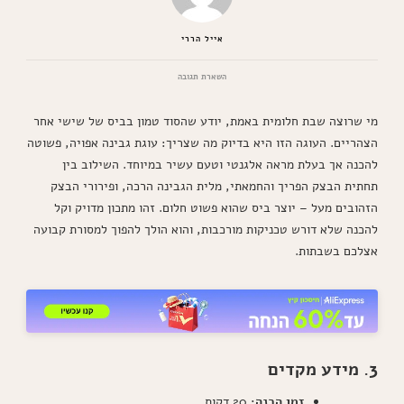
אייל הררי
בנושא
השארת תגובה
עוגת
קרם
מי שרוצה שבת חלומית באמת, יודע שהסוד טמון בביס של שישי אחר
מעלפת
מתכון
הצהריים. העוגה הזו היא בדיוק מה שצריך: עוגת גבינה אפויה, פשוטה
נדיר
להכנה אך בעלת מראה אלגנטי וטעם עשיר במיוחד. השילוב בין
תחתית הבצק הפריך והחמאתי, מלית הגבינה הרכה, ופירורי הבצק
הזהובים מעל – יוצר ביס שהוא פשוט חלום. זהו מתכון מדויק וקל
להכנה שלא דורש טכניקות מורכבות, והוא הולך להפוך למסורת קבועה
אצלכם בשבתות.
3. מידע מקדים
זמן הכנה:
20 דקות