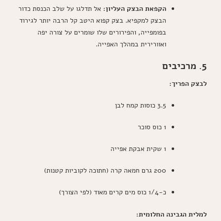
הקפאת הבצק העליון:
אל תדלגו על שלב הכנסת כדור
הבצק למקפיא. בצק קפוא היטב קל הרבה יותר לגירוד
בפומפייה, והפירורים שלו שומרים על צורה יפה
ואוורירית במהלך האפייה.
5. מרכיבים
לבצק הפריך:
3.5 כוסות קמח לבן
1 כוס סוכר
1 שקית אבקת אפייה
200 גרם חמאה קרה (חתוכה לקוביות קטנות)
כ-1/4 כוס מים קרים מאוד (לפי הצורך)
למלית הגבינה החלומית: