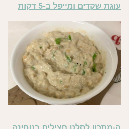
עוגת שקדים ומייפל ב-5 דקות
ה-מתכון לסלט חצילים בטחינה