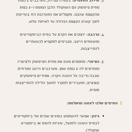
שילוב הטעמים:
בקערה נפרדת, מערבבים 2 כפות
מחית פיסטוק עם השוקולד הלבן המומס ו-2 כפות
מהקצפת שהכנו. מקפלים את התערובת הזו בעדינות
לתוך קערת הקצפת הגדולה עד לאיחוד מלא.
הרכבה:
יוצקים את הקרם על בסיס הביסקוויטים
ומשטחים היטב. מכניסים למקפיא לכשעתיים
להתייצבות.
הציפוי:
מחממים מעט את מחית הפיסטוק (לציפוי)
ומוסיפים לה 2 כפות שמן. מערבבים היטב ומורחים
שכבה נדיבה על העוגה הקרה. מפזרים פיסטוקים
קצוצים, ומעבירים למקרר למשך הלילה להתייצבות
סופית.
הטיפים שלנו לעוגה מושלמת:
גיוון:
אפשר להשתמש בסוגים שונים של ביסקוויטים
לבסיס העוגה (למשל, עוגיות לוטוס או ביסקוויט
שוקולד).