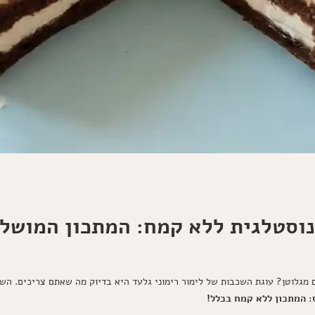
וסטלגית ללא קמח: המתכון המושלם
מגלוטן? עוגת השכבות של לימור רימוני גלעד היא בדיוק מה שאתם צריכים. השילו
: המתכון ללא קמח בכלל!