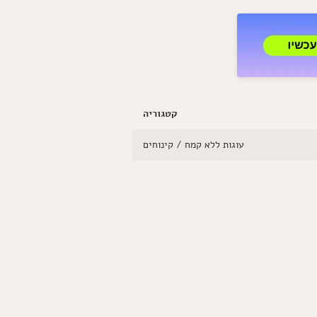
קלה
להכנה
וטעימה
בטירוף
קטגוריה
עוגות ללא קמח / קינוחים