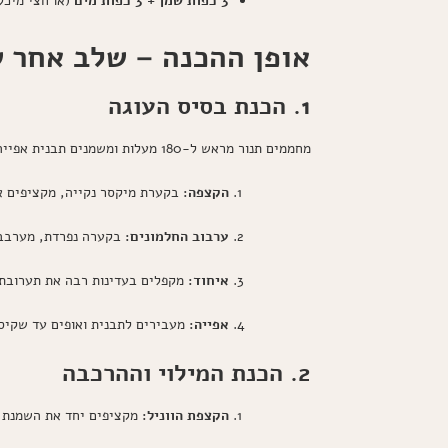
3 כפות שמן + 3 כפות מים
(או חצי מיכל
אופן ההכנה – שלב אחר 
1. הכנת בסיס העוגה
מחממים תנור מראש ל-180 מעלות ומשמנים תבנית אפייה.
הקצפה:
בקערת מיקסר נקייה, מקציפים את
ערבוב החלמונים:
בקערה נפרדת, מערבבים
איחוד:
מקפלים בעדינות רבה את תערובת ה
אפייה:
מעבירים לתבנית ואופים עד שקיסם
2. הכנת המילוי וההרכבה
הקצפת הווניל:
מקציפים יחד את השמנת ה