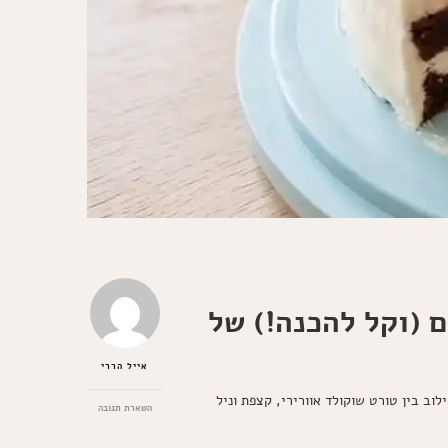
 (וקל להכנה!) של
אייל הררי
ב בין טורט שוקולד אוורירי, קצפת וניל
בנושא
השארת תגובה
עוגת
שכבות