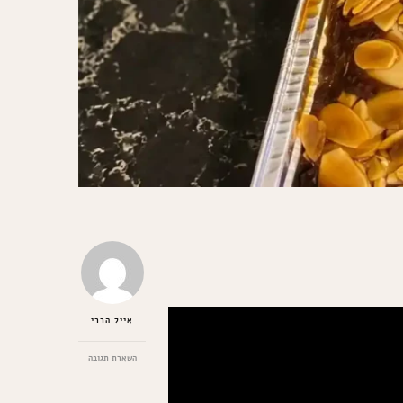
אייל הררי
בנושא
השארת תגובה
עוגת
שקדים
ומייפל