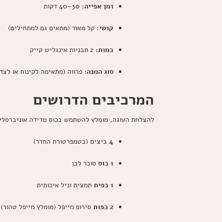
זמן אפייה:
30–40 דקות
קושי:
קל מאוד (מתאים גם למתחילים)
כמות:
2 תבניות אינגליש קייק
סוג המנה:
פרווה (מתאימה לקינוח או לצד
המרכיבים הדרושים
להצלחת העוגה, מומלץ להשתמש בכוס מדידה אוניברסלי
4
ביצים (בטמפרטורת החדר)
1 כוס
סוכר לבן
1 כפית
תמצית וניל איכותית
2 כפות
סירופ מייפל (מומלץ מייפל טהור)