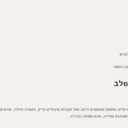
בנים
גה החמה
שלב
 מעלות (מצב סטטי, חום עליון-תחתון) ומשמנים היטב שתי תבניות אינגליש קייק. בקערה גדולה,