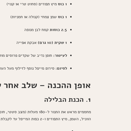
1 כוס
מיץ תפוזים (סחוט טרי או קנוי)
1 כוס
שמן צמחי (קנולה או חמניות)
2.5 כוסות
קמח לבן מנופה
1 שקית (10 גרם)
אבקת אפייה
לעיטור:
חופן נדיב של שקדים פרוסים מול
לסיום:
סירופ מייפל נוסף לזילוף מעל העו
אופן ההכנה – שלב אחר 
1. הכנת הבלילה
מחממים מראש את התנור ל-180
הווניל, השמן, מיץ התפוזים ו-2 כפות המייפל עד לקבלת תערובת אחידה, מעט תפוחה ובהירה.