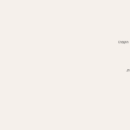
 הקפה)
ת.