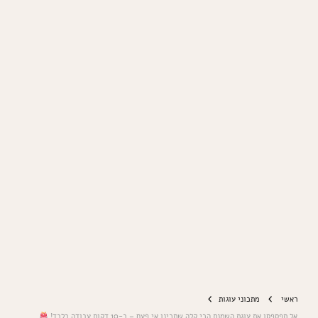
ראשי
מתכוני עוגות
אל תפספסו את עוגת השמנת הכי קלה שתכינו אי פעם – ב-10 דקות עבודה בלבד!