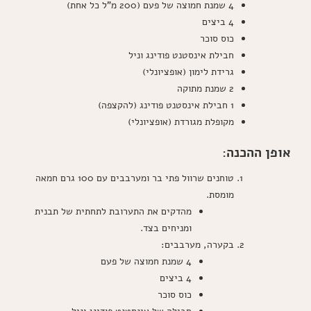
4 שמנת חמוצה של פעם (200 מ"ל כל אחת)
אי
פעם
4 ביצים
–
כוס סוכר
ב-10
דקות
חבילת אינסטנט פודינג וניל
עבודה
גרידת לימון (אופציונלי)
בלבד!
2 שמנת מתוקה
1 חבילת אינסטנט פודינג (להקצפה)
מקופלת מגורדת (אופציונלי)
אופן ההכנה:
טוחנים שרוול פתי בר ומערבבים עם 100 גרם חמאה
מומסת.
מהדקים את התערובת לתחתית של תבנית
ומניחים בצד.
בקערה, מערבבים:
4 שמנת חמוצה של פעם
4 ביצים
כוס סוכר