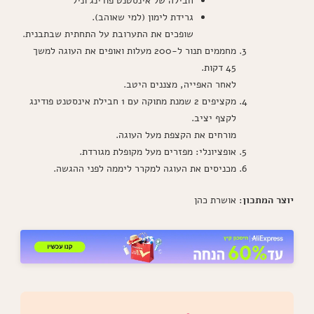
חבילה של אינסטנט פודינג וניל
גרידת לימון (למי שאוהב).
שופכים את התערובת על התחתית שבתבנית.
מחממים תנור ל-200 מעלות ואופים את העוגה למשך
45 דקות.
לאחר האפייה, מצננים היטב.
מקציפים 2 שמנת מתוקה עם 1 חבילת אינסטנט פודינג
לקצף יציב.
מורחים את הקצפת מעל העוגה.
אופציונלי: מפזרים מעל מקופלת מגורדת.
מכניסים את העוגה למקרר ליממה לפני ההגשה.
יוצר המתכון
: אושרת כהן