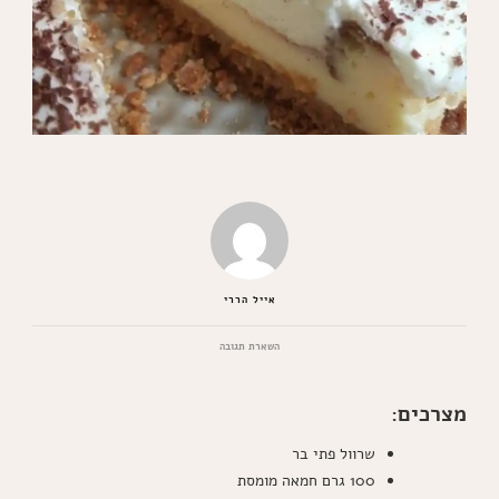
אייל הררי
בנושא
השארת תגובה
אל
תפספסו
את
מצרכים:
עוגת
השמנת
שרוול פתי בר
הכי
קלה
100 גרם חמאה מומסת
שתכינו