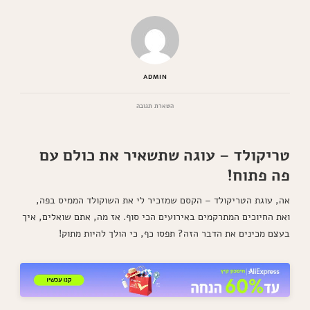
ADMIN
בנושא
השארת תגובה
טריקולד:
כיצד
להפוך
טריקולד – עוגה שתשאיר את כולם עם
לאמן
צבעים
פה פתוח!
במינימום
זמן
אה, עוגת הטריקולד – הקסם שמזכיר לי את השוקולד הממיס בפה,
ואת החיוכים המתרקמים באירועים הכי סוף. אז מה, אתם שואלים, איך
בעצם מכינים את הדבר הזה? תפסו כף, כי הולך להיות מתוק!