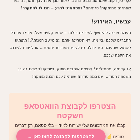
30-40 דקות שימו את המוס החלב ולאחר מכן את הלבן. וואו, זה כמו
שפתיים ממותקות! סיימתם?
ופסחאוט לרגע – תנו לו להתקרר!
עכשיו, האירוע!
העוגה מוכנה להיחשף לעיניים בולות – שימו קצפת מעל, אכילו את כל
החברים שלכם (כי מה, לא תטריפו אותם עם מיטב המנות?)! תופתעו
לשמוע שהעוגה הזו יכולה גם לשפר מערכות יחסים… או לפחות לשדרג
את הקפה שלכם.
אז קדימה, מתחילים? אנשים אוהבים מתוק, וטריקולד שלנו זה בן
משפחה חמוד… עם כמה סודות! שתהיה לכם הכנה מתוקה!
הצטרפו לקבוצת הוואטסאפ
השקטה
קבלו את המתכונים שלי ישירות לנייד – בלי ספאם, רק דברים
להצטרפות לקבוצה לחצו כאן ←
טובים