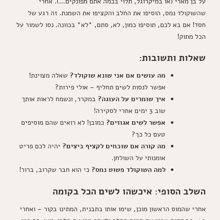
על בן מארי (או במיקרוגל, תלוי בכמה אתם מפונקים…). אחרי
שהשוקולד נמס, הוסיפו את החלב והקציפו את השמנת. זה רגע של
חסד! אם בא לכם, תוסיפו כמון, לא, סתם, *לא* בכוונה. נסו לשמור על
הכל מתוק!
שאלות ותשובות:
מה עושים אם אני שונא שוקולד?
שאלה מצוינת!
אפשר לנסות לשים תחליף – אולי פירות?
איך שומרים על העוגה?
במקרר, ונשמח לראות אותך
שוב 3 ימים אחרי לסקירה!
אפשר לשים אגוזים?
כמובן! לא רואים שהם מוסיפים
טעם כל כך?
מה קורה אם שוכחים לקציף ביצים?
יהיה לכם פריט
אומנותי על השולחן.
למה השוקולד פשוט נמס?
כי הוא חבר שקרוב, ברור!
השלב הסופי: איכשהו לשים הכל בקומה
אחרי שהמוס הראשון מוכן, שימו אותו בתבנית, המתינו בקור – ואחרי