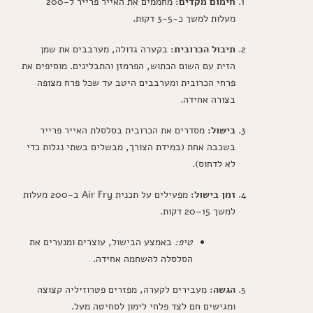
חימום מקדים:
מחממים את האייר פרייר ל-200
מעלות למשך כ-3-5 דקות.
תיבול הכרובית:
בקערה גדולה, מערבבים את שמן
הזית עם השום הכתוש, הפרמזן והתבלינים. מוסיפים את
פרחי הכרובית ומערבבים היטב עד שכל פרח מצופה
בצורה אחידה.
בישול:
מסדרים את הכרובית בסלסלת האייר פרייר
בשכבה אחת (במידת הצורך, מבשלים בשתי נגלות כדי
לא לדחוס).
זמן בישול:
מפעילים על תכנית Air Fry ב-200 מעלות
למשך 15–20 דקות.
טיפ:
באמצע הבישול, עוצרים ומנערים את
הסלסלה להשחמה אחידה.
הגשה:
מעבירים לקערה, מפזרים פטרוזיליה קצוצה
ומגישים חם לצד פלחי לימון לסחיטה מעל.