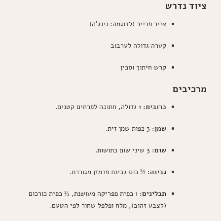
ציוד נדרש
אייר פרייר (לדוגמה: נינג'ה)
קערה גדולה לערבוב
קרש חיתוך וסכין
מרכיבים
כרובית:
1 גדולה, חתוכה לפרחים קטנים.
שמן:
3 כפות שמן זית.
שום:
3 שיני שום כתושות.
גבינה:
½ כוס גבינת פרמזן מגוררת.
תבלינים:
1 כפית פפריקה מעושנת, ½ כפית כורכום
(לצבע זהוב), מלח ופלפל שחור לפי הטעם.