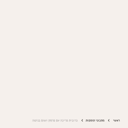
ראשי
מתכוני תוספות
כרובית פריכה עם פרמזן ושום בנינגה