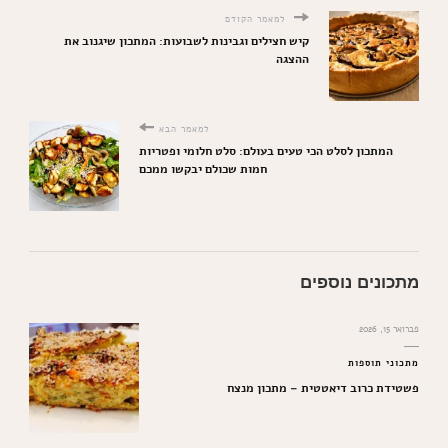
למאמר הקודם
קיש חצילים וגבינות לשבועות: המתכון שיגנוב את
ההצגה
למאמר הבא
המתכון לסלט הכי טעים בעולם: סלט חלומי ופטריות
חמות שכולם יבקשו ממכם
מתכונים נוספים
פברואר 15, 2026
מתכוני תוספות
פשטידת כרוב דיאטטית – מתכון מנצח