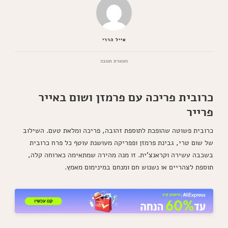
אייל הררי
בנושא
השארת תגובה
כרובית
פריכה
עם
כרובית פריכה עם פרמזן ושום באייר
פרמזן
ושום
פרייר
בנינגה
כרובית פשוטה שהופכת לתוספת זהובה, פריכה ומלאת טעם. השילוב
של שום טרי, גבינת פרמזן ופפריקה מעושנת עוטף כל פרח כרובית
בשכבה עשירה וקראנצ'ית. זו מנה מהירה שמתאימה כארוחה קלה,
תוספת לצהריים או נשנוש חם ומנחם במינימום מאמץ.