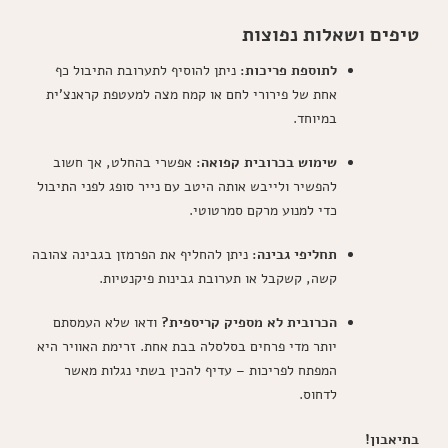
טיפים ושאלות נפוצות
לתוספת פריכות:
ניתן להוסיף לתערובת התיבול כף
אחת של פירורי לחם או קמח מצה למעטפת קראנצ'ית
במיוחד.
שימוש בכרובית קפואה:
אפשרי בהחלט, אך חשוב
להפשיר ולייבש אותה היטב עם נייר סופג לפני התיבול
כדי למנוע מרקם סמרטוטי.
תחליפי גבינה:
ניתן להחליף את הפרמזן בגבינה צהובה
קשה, קשקבל או תערובת גבינות פיקנטיות.
הכרובית לא מספיק קריספית?
ודאו שלא העמסתם
יותר מדי פרחים בסלסלה בבת אחת. זרימת האוויר היא
המפתח לפריכות – עדיף להכין בשתי נגלות מאשר
לדחוס.
בתיאבון!