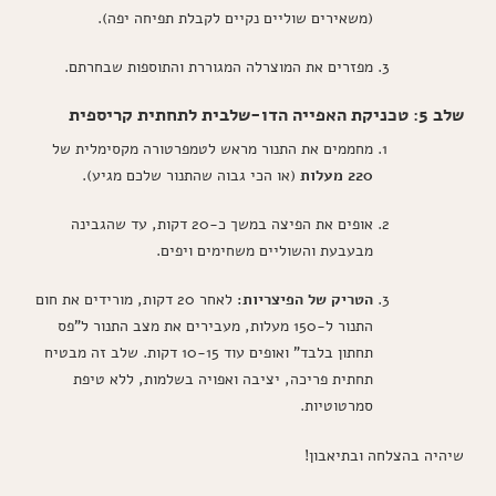
(משאירים שוליים נקיים לקבלת תפיחה יפה).
מפזרים את המוצרלה המגוררת והתוספות שבחרתם.
שלב 5: טכניקת האפייה הדו-שלבית לתחתית קריספית
מחממים את התנור מראש לטמפרטורה מקסימלית של
220 מעלות
(או הכי גבוה שהתנור שלכם מגיע).
אופים את הפיצה במשך כ-20 דקות, עד שהגבינה
מבעבעת והשוליים משחימים ויפים.
הטריק של הפיצריות:
לאחר 20 דקות, מורידים את חום
התנור ל-150 מעלות, מעבירים את מצב התנור ל"פס
תחתון בלבד" ואופים עוד 10-15 דקות. שלב זה מבטיח
תחתית פריכה, יציבה ואפויה בשלמות, ללא טיפת
סמרטוטיות.
שיהיה בהצלחה ובתיאבון!