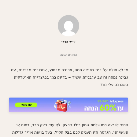
אייל הררי
בנושא
השארת תגובה
הסוד
לבצק
מי לא חולם על ביס בפיצה חמה, פריכה מבחוץ, אוורורית מבפנים, עם
המושלם:
מתכון
גבינה נמסה ורוטב עגבניות עשיר – בדיוק כמו בפיצרייה האיטלקית
לפיצה
האהובה עליכם?
ביתית
קריספית
ואוורורית
כמו
בפיצרייה
הסוד לפיצה המושלמת טמון כולו בבצק. לא עוד בצק כבד, דחוס או
תעשייתי. הגרסה הזו תעניק לכם בצק קליל, בעל בועות אוויר גדולות