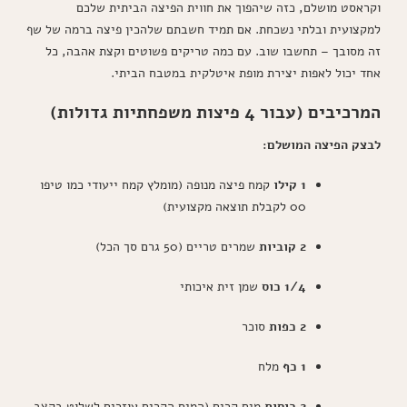
וקראסט מושלם, כזה שיהפוך את חווית הפיצה הביתית שלכם
למקצועית ובלתי נשכחת. אם תמיד חשבתם שלהכין פיצה ברמה של שף
זה מסובך – תחשבו שוב. עם כמה טריקים פשוטים וקצת אהבה, כל
אחד יכול לאפות יצירת מופת איטלקית במטבח הביתי.
המרכיבים (עבור 4 פיצות משפחתיות גדולות)
לבצק הפיצה המושלם:
1 קילו
קמח פיצה מנופה (מומלץ קמח ייעודי כמו טיפו
00 לקבלת תוצאה מקצועית)
2 קוביות
שמרים טריים (50 גרם סך הכל)
1/4 כוס
שמן זית איכותי
2 כפות
סוכר
1 כף
מלח
2 כוסות
מים קרים (המים הקרים עוזרים לשלוט בקצב