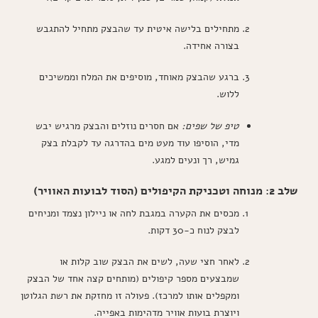
מתחילים בלישה איטית עד שהבצק מתחיל להתגבש
בצורה אחידה.
ברגע שהבצק מאוחד, מוסיפים את המלח וממשיכים
ללוש.
טיפ של שפים:
אם חסרים נוזלים והבצק מרגיש יבש
מדי, הוסיפו עוד מעט מים בהדרגה עד לקבלת בצק
גמיש, רך ונעים למגע.
שלב 2: מנוחה וטכניקת הקיפולים (הסוד לבועות האוויר)
מכסים את הקערה במגבת לחה או ניילון נצמד ומניחים
לבצק לנוח כ-30 דקות.
לאחר חצי שעה, לשים את הבצק שוב קלות או
שמבצעים מספר קיפולים (מותחים קצה אחד של הבצק
ומקפלים אותו למרכז). פעולה זו מחזקת את רשת הגלוטן
ויוצרת בועות אוויר מדהימות באפייה.