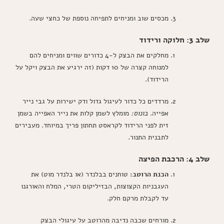
מכסים שוב ומניחים לתפיחה נוספת של כחצי שעה.
שלב 3: חלוקה ורידוד
מחלקים את הבצק ל-4 כדורים שווים ומניחים להם
למנוחה קצרה של 10 דקות (זה ירגיע את הבצק ויקל על
הרידוד).
מרדדים כל כדור לעיגול גדול ודק ישירות על גבי נייר
אפייה.
בונוס:
מומלץ לשמן קלות את נייר האפייה בשמן
זית לפני הרידוד לקראסט תחתון פריך במיוחד. מעבירים
לתבנית התנור.
שלב 4: הרכבת הפיצה
הכנת הרוטב:
טוחנים בבלנדר (או בלנדר מוט) את
העגבניות הקצוצות, הבזיליקום הטרי, המלח והאורגנו
עד לקבלת מרקם חלק.
מורחים שכבה נדיבה מהרוטב על עיגולי הבצק