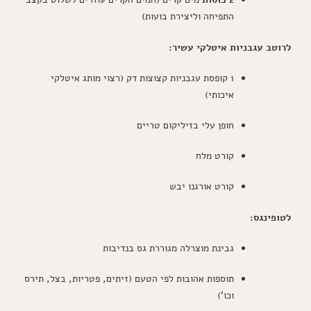
התפיחה וליצירת בועות)
לרוטב עגבניות איטלקי עשיר:
1 קופסת עגבניות קצוצות דק (רצוי מותג איטלקי
איכותי)
חופן עלי בזיליקום טריים
קורט מלח
קורט אורגנו יבש
לטופינגס:
גבינת מוצרלה מגוררת גס בנדיבות
תוספות אהובות לפי הטעם (זיתים, פטריות, בצל, תירס
וכו')