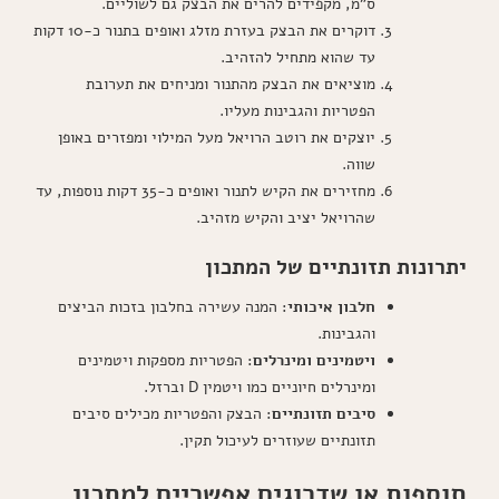
ס"מ, מקפידים להרים את הבצק גם לשוליים.
דוקרים את הבצק בעזרת מזלג ואופים בתנור כ-10 דקות
עד שהוא מתחיל להזהיב.
מוציאים את הבצק מהתנור ומניחים את תערובת
הפטריות והגבינות מעליו.
יוצקים את רוטב הרויאל מעל המילוי ומפזרים באופן
שווה.
מחזירים את הקיש לתנור ואופים כ-35 דקות נוספות, עד
שהרויאל יציב והקיש מזהיב.
יתרונות תזונתיים של המתכון
חלבון איכותי
: המנה עשירה בחלבון בזכות הביצים
והגבינות.
ויטמינים ומינרלים
: הפטריות מספקות ויטמינים
ומינרלים חיוניים כמו ויטמין D וברזל.
סיבים תזונתיים
: הבצק והפטריות מכילים סיבים
תזונתיים שעוזרים לעיכול תקין.
תוספות או שדרוגים אפשריים למתכון