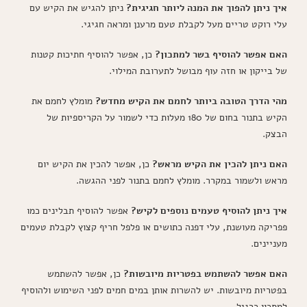
איך ניתן להפוך את המנה ליותר חגיגית?
ניתן להגיש את הקיש עם
עלי רוקט טריים מעל לקבלת טעם מרענן ומראה חגיגי.
האם אפשר להוסיף בשר למתכון?
כן, אפשר להוסיף חתיכות קטנות
של בייקון או חזה עוף מבושל לתערובת המילוי.
מהי הדרך הטובה ביותר לחמם את הקיש מחדש?
מומלץ לחמם את
הקיש בתנור בחום של 180 מעלות כדי לשמור על הקריספיות של
הבצק.
האם ניתן להכין את הקיש מראש?
כן, אפשר להכין את הקיש יום
מראש ולשמור במקרר. מומלץ לחמם בתנור לפני ההגשה.
איך ניתן להוסיף טעמים נוספים לקיש?
אפשר להוסיף תבלינים כמו
פפריקה מעושנת, עלי דפנה כתושים או פלפל חריף קצוץ לקבלת טעמים
מעניינים.
האם אפשר להשתמש בפטריות מיובשות?
כן, אפשר להשתמש
בפטריות מיובשות. יש להשרות אותן במים חמים לפני השימוש ולהוסיף
למתכון כרגיל.