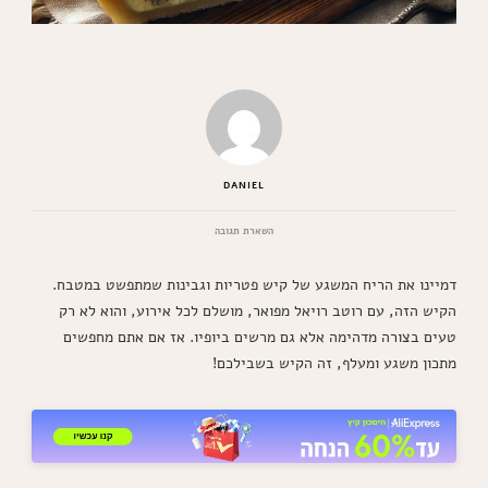
DANIEL
בנושא
השארת תגובה
קיש
פטריות
דמיינו את הריח המשגע של קיש פטריות וגבינות שמתפשט במטבח.
וגבינות
עם
הקיש הזה, עם רוטב רויאל מפואר, מושלם לכל אירוע, והוא לא רק
רוטב
טעים בצורה מדהימה אלא גם מרשים ביופיו. אז אם אתם מחפשים
רויאל
מפואר
מתכון משגע ומעלף, זה הקיש בשבילכם!
–
המנה
שתשאיר
אתכם
המומים