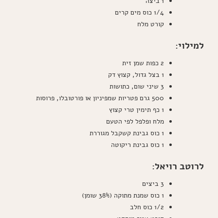
1 ביצה
1/4 כוס מים קרים
קורט מלח
למילוי:
2 כפות שמן זית
1 בצל גדול, קצוץ דק
3 שיני שום, כתושות
500 גרם פטריות שמפיניון או פורטובלו, פרוסות
1 כף תימין טרי קצוץ
מלח ופלפל לפי הטעם
1 כוס גבינת קשקבל מגוררת
1 כוס גבינת ריקוטה
לרוטב רויאל:
3 ביצים
1 כוס שמנת מתוקה (38% שומן)
1/2 כוס חלב